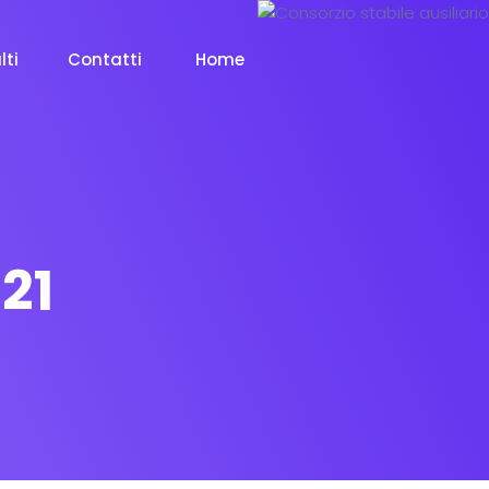
lti
Contatti
Home
21