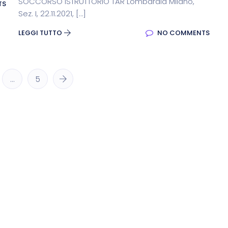
SOCCORSO ISTRUTTORIO TAR Lombardia Milano,
TS
Sez. I, 22.11.2021, […]
LEGGI TUTTO
NO COMMENTS
…
5