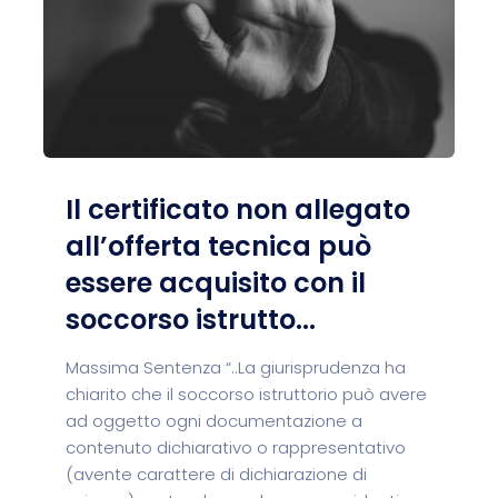
Il certificato non allegato
all’offerta tecnica può
essere acquisito con il
soccorso istrutto...
Massima Sentenza “..La giurisprudenza ha
chiarito che il soccorso istruttorio può avere
ad oggetto ogni documentazione a
contenuto dichiarativo o rappresentativo
(avente carattere di dichiarazione di