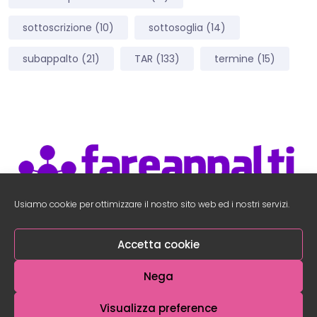
sottoscrizione
(10)
sottosoglia
(14)
subappalto
(21)
TAR
(133)
termine
(15)
Usiamo cookie per ottimizzare il nostro sito web ed i nostri servizi.
Accedi Area Utenti
–
Accedi al Social Network
Accetta cookie
Nega
Visualizza preference