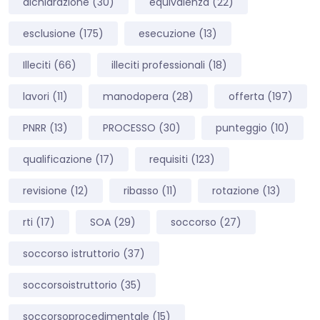
dichiarazione
(30)
equivalenza
(22)
esclusione
(175)
esecuzione
(13)
Illeciti
(66)
illeciti professionali
(18)
lavori
(11)
manodopera
(28)
offerta
(197)
PNRR
(13)
PROCESSO
(30)
punteggio
(10)
qualificazione
(17)
requisiti
(123)
revisione
(12)
ribasso
(11)
rotazione
(13)
rti
(17)
SOA
(29)
soccorso
(27)
soccorso istruttorio
(37)
soccorsoistruttorio
(35)
soccorsoprocedimentale
(15)