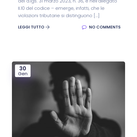
del d.lgs. 31 marzo 2023, n. 36, e nell’allegato
II.10 del codice – emerge, infatti, che le
violazioni tributarie si distinguono […]
LEGGI TUTTO
NO COMMENTS
30
Gen