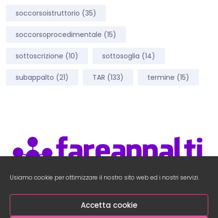
soccorsoistruttorio
(35)
soccorsoprocedimentale
(15)
sottoscrizione
(10)
sottosoglia
(14)
subappalto
(21)
TAR
(133)
termine
(15)
Usiamo cookie per ottimizzare il nostro sito web ed i nostri servizi.
Accedi Area Utenti
–
Accedi al Social Network
Accetta cookie