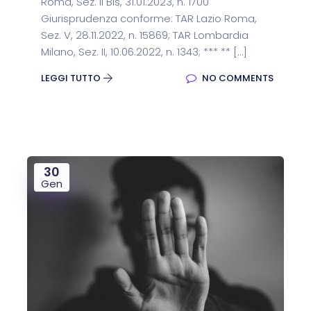
Roma, Sez. II Bis, 31.01.2023, n. 1700
Giurisprudenza conforme: TAR Lazio Roma,
Sez. V, 28.11.2022, n. 15869; TAR Lombardia
Milano, Sez. II, 10.06.2022, n. 1343; *** ** […]
LEGGI TUTTO
NO COMMENTS
30
Gen