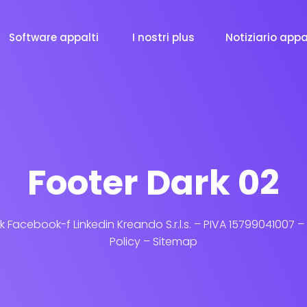
Software appalti
I nostri plus
Notiziario appa
Footer Dark 02
 Facebook-f Linkedin Kreando S.r.l.s. – PIVA 15799041007 –
Policy – Sitemap