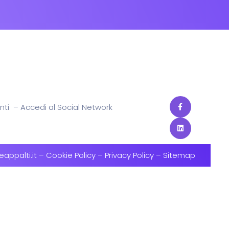
nti
–
Accedi al Social Network
appalti.it
–
Cookie Policy
–
Privacy Policy
–
Sitemap