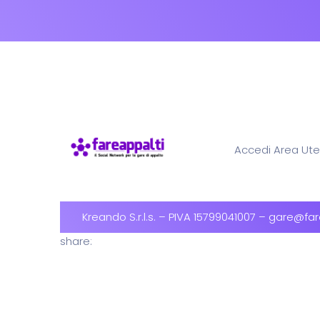
Accedi Area Ute
Kreando S.r.l.s. – PIVA 15799041007 –
gare@fare
share: