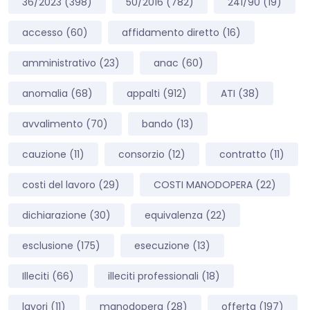
36/2023
(398)
50/2016
(782)
241/90
(19)
accesso
(60)
affidamento diretto
(16)
amministrativo
(23)
anac
(60)
anomalia
(68)
appalti
(912)
ATI
(38)
avvalimento
(70)
bando
(13)
cauzione
(11)
consorzio
(12)
contratto
(11)
costi del lavoro
(29)
COSTI MANODOPERA
(22)
dichiarazione
(30)
equivalenza
(22)
esclusione
(175)
esecuzione
(13)
Illeciti
(66)
illeciti professionali
(18)
lavori
(11)
manodopera
(28)
offerta
(197)