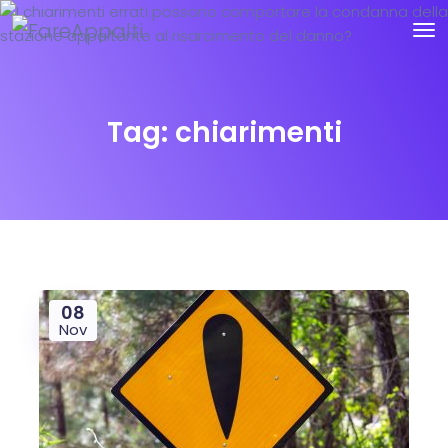
Tag:
chiarimenti
08
Nov