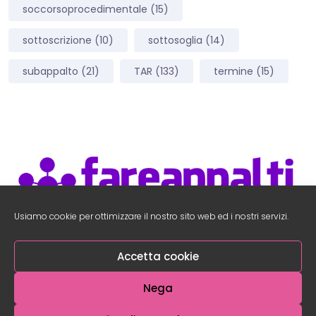
soccorsoprocedimentale
(15)
sottoscrizione
(10)
sottosoglia
(14)
subappalto
(21)
TAR
(133)
termine
(15)
Usiamo cookie per ottimizzare il nostro sito web ed i nostri servizi.
Accedi Area Utenti
–
Accedi al Social Network
Accetta cookie
Nega