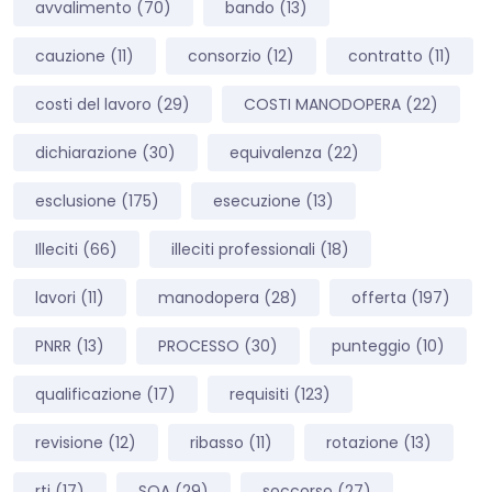
avvalimento
(70)
bando
(13)
cauzione
(11)
consorzio
(12)
contratto
(11)
costi del lavoro
(29)
COSTI MANODOPERA
(22)
dichiarazione
(30)
equivalenza
(22)
esclusione
(175)
esecuzione
(13)
Illeciti
(66)
illeciti professionali
(18)
lavori
(11)
manodopera
(28)
offerta
(197)
PNRR
(13)
PROCESSO
(30)
punteggio
(10)
qualificazione
(17)
requisiti
(123)
revisione
(12)
ribasso
(11)
rotazione
(13)
rti
(17)
SOA
(29)
soccorso
(27)