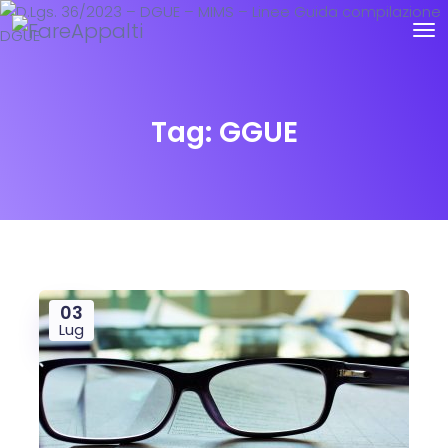
Tag:
GGUE
03
Lug