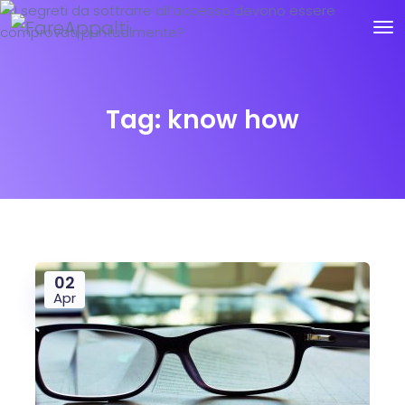
Tag:
know how
02
Apr