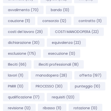
avvalimento
(70)
bando
(13)
cauzione
(11)
consorzio
(12)
contratto
(11)
costi del lavoro
(29)
COSTI MANODOPERA
(22)
dichiarazione
(30)
equivalenza
(22)
esclusione
(175)
esecuzione
(13)
Illeciti
(66)
illeciti professionali
(18)
lavori
(11)
manodopera
(28)
offerta
(197)
PNRR
(13)
PROCESSO
(30)
punteggio
(10)
qualificazione
(17)
requisiti
(123)
revisione
(12)
ribasso
(11)
rotazione
(13)