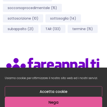
soccorsoprocedimentale
(15)
sottoscrizione
(10)
sottosoglia
(14)
subappalto
(21)
TAR
(133)
termine
(15)
Usiamo cookie per ottimizzare il nostro sito web ed i nostri servizi.
Accedi Area Utenti
–
Accedi al Social Network
Accetta cookie
Nega